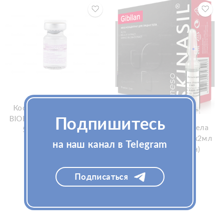
Косметический лосьон
BIOFORMULA Aminotonic,
Подпишитесь
Мезококтейль для тела
5мл (Биоформула
Skinasil Gibilan 10ампx2мл
Аминотоник)
на наш канал в Telegram
(Скинасил Гибилан)
Подписаться
Узнать цену
Узнать цену