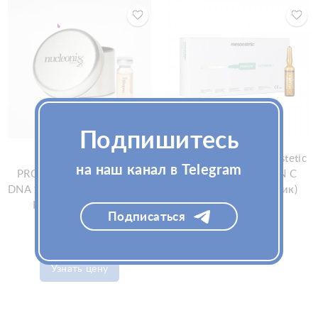
Подпишитесь
Мезококтейль
Мезопрепарат Mesoestetic
на наш канал в Telegram
PROMOITALIA Nucleonix
MESOHYAL VITAMIN C
DNA 1х10мл (Промоиталия
20х5мл (Мезоэстетик)
Нуклеоникс ДНА)
Подписаться
Узнать цену