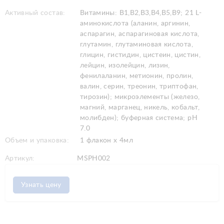
Активный состав:
Витамины: В1,В2,В3,В4,В5,В9; 21 L-
аминокислота (аланин, аргинин,
аспарагин, аспарагиновая кислота,
глутамин, глутаминовая кислота,
глицин, гистидин, цистеин, цистин,
лейцин, изолейцин, лизин,
фенилаланин, метионин, пролин,
валин, серин, треонин, триптофан,
тирозин); микроэлементы (железо,
магний, марганец, никель, кобальт,
молибден); буферная система; рН
7.0
Объем и упаковка:
1 флакон x 4мл
Артикул:
MSPH002
Узнать цену