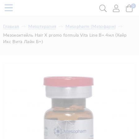
0
Главная
Мезотерапия
Mesopharm (Мезофарм)
Мезококтейль Hair X promo formula Vita Line B+ 4мл (Хейр
Икс Вита Лайн Б+)