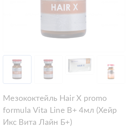
Мезококтейль Hair X promo
formula Vita Line B+ 4мл (Хейр
Икс Вита Лайн Б+)