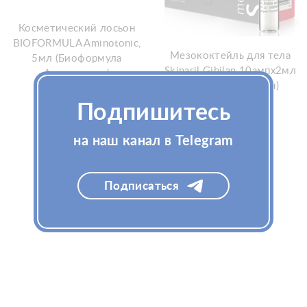
Косметический лосьон
BIOFORMULA Aminotonic,
Мезококтейль для тела
5мл (Биоформула
Skinasil Gibilan 10ампx2мл
Аминотоник)
(Скинасил Гибилан)
Подпишитесь
Узнать цену
на наш канал в Telegram
Узнать цену
Подписаться