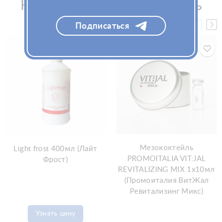
Рекомендуем посмотреть
Подписаться
Мезококтейль
Light frost 400мл (Лайт
PROMOITALIA VIT:JAL
Фрост)
REVITALIZING MIX 1х10мл
(Промоиталия ВитЖал
Ревитализинг Микс)
Узнать цену