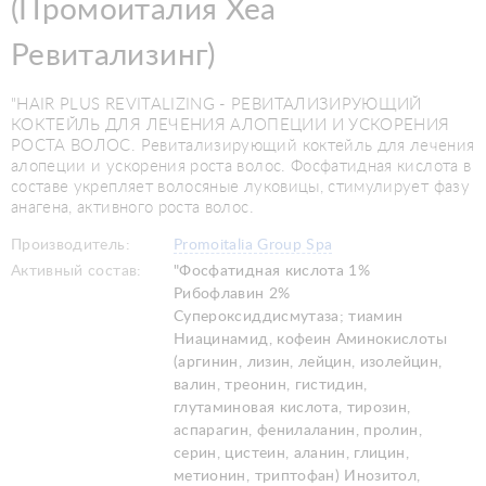
(Промоиталия Хеа
Ревитализинг)
"HAIR PLUS REVITALIZING - РЕВИТАЛИЗИРУЮЩИЙ
КОКТЕЙЛЬ ДЛЯ ЛЕЧЕНИЯ АЛОПЕЦИИ И УСКОРЕНИЯ
РОСТА ВОЛОС. Ревитализирующий коктейль для лечения
алопеции и ускорения роста волос. Фосфатидная кислота в
составе укрепляет волосяные луковицы, стимулирует фазу
анагена, активного роста волос.
Производитель:
Promoitalia Grоuр Spa
Активный состав:
"Фосфатидная кислота 1%
Рибофлавин 2%
Супероксиддисмутаза; тиамин
Ниацинамид, кофеин Аминокислоты
(аргинин, лизин, лейцин, изолейцин,
валин, треонин, гистидин,
глутаминовая кислота, тирозин,
аспарагин, фенилаланин, пролин,
серин, цистеин, аланин, глицин,
метионин, триптофан) Инозитол,