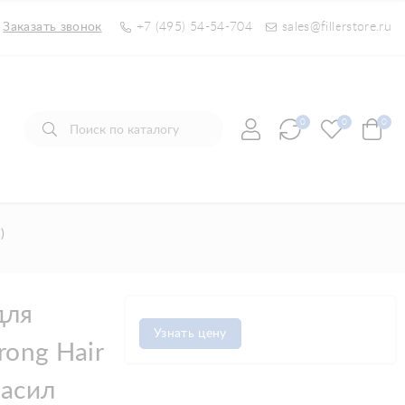
Заказать звонок
+7 (495) 54-54-704
sales@fillerstore.ru
0
0
0
)
для
Узнать цену
trong Hair
насил