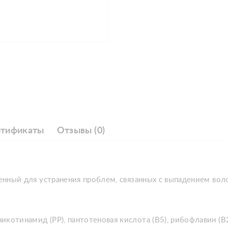
ртификаты
Отзывы (0)
заченный для устранения проблем, связанных с выпадением во
никотинамид (РР), пантотеновая кислота (В5), рибофлавин (В2