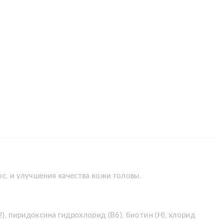
лос, и улучшения качества кожи головы.
), пиридоксина гидрохлорид (В6), биотин (Н), хлорид