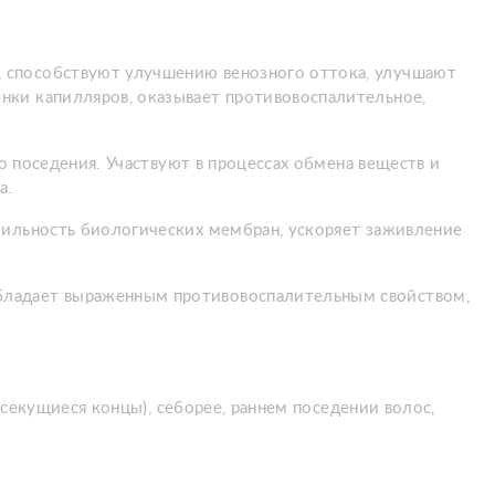
 способствуют улучшению венозного оттока, улучшают
нки капилляров, оказывает противовоспалительное,
о поседения. Участвуют в процессах обмена веществ и
а.
бильность биологических мембран, ускоряет заживление
бладает выраженным противовоспалительным свойством,
 секущиеся концы), себорее, раннем поседении волос,