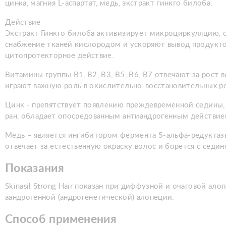
цинка, магния L-аспартат, медь, экстракт гинкго билоба.
Действие
Экстракт Гинкго билоба активизирует микроциркуляцию,
снабжение тканей кислородом и ускоряют вывод продукто
цитопротекторное действие.
Витамины группы В1, В2, В3, В5, В6, В7 отвечают за рост
играют важную роль в окислительно-восстановительных р
Цинк - препятствует появлению преждевременной седины, 
ран, обладает опосредованным антиандрогенным действием
Медь – является ингибитором фермента 5-альфа-редукта
отвечает за естественную окраску волос и борется с седин
Показания
Skinasil Strong Hair показан при диффузной и очаговой ал
аандрогенной (андрогенетической) алопеции.
Способ применения