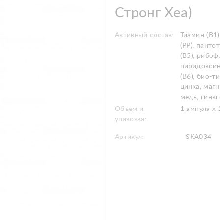
Стронг Хеа)
Активный состав:
Тиамин (В1
(РР), панто
(В5), рибоф
пиридоксин
(В6), био-т
цинка, магн
медь, гинк
Объем и
1 ампула x 
упаковка:
Артикул:
SKA034