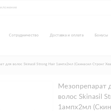
риложение
Сотрудничество
Доставка и оплата
Бонусы
т для волос Skinasil Strong Hair 1ампx2мл (Скинасил Стронг Хеа
Мезопрепарат 
волос Skinasil S
1ампx2мл (Ски