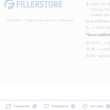
ООО "ГБ Т
115114, Ро
проезд, до
Fillerstore - товары для красоты и здоровья
sales@fillers
+7 (495) 54
Часы рабо
Пн-Пт - с 1
Сб - с 10:0
ВС - выход
Сравнение
Избранное
История
0
0
0