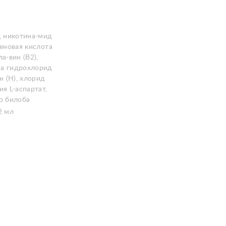
), никотина-мид
теновая кислота
ла-вин (В2),
а гидрохлорид
ин (Н), хлорид
ия L-аспартат,
го билоба
2 мл