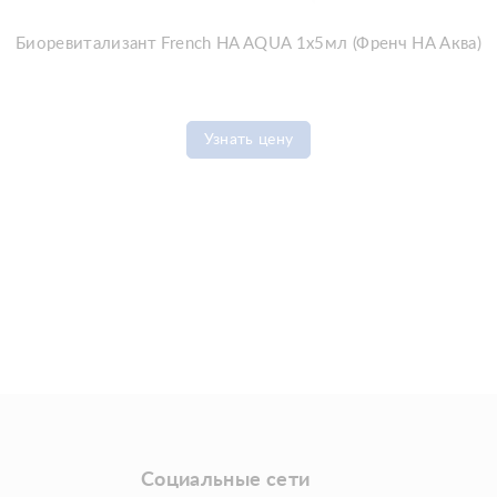
Биоревитализант French HA AQUA 1x5мл (Френч HA Аква)
Узнать цену
Социальные сети