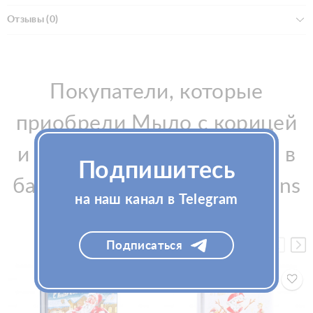
Отзывы (0)
Покупатели, которые
приобрели Мыло с корицей
и апельсином "Дед Мороз в
Подпишитесь
бане" La Savonnerie de Nyons
на наш канал в Telegram
100гр, также купили
Подписаться