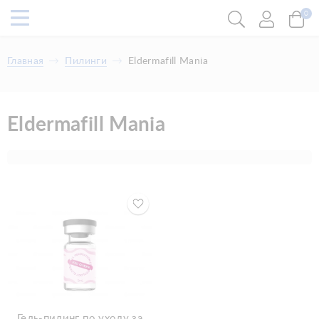
0
Главная
Пилинги
Eldermafill Mania
Eldermafill Mania
Гель-пилинг по уходу за