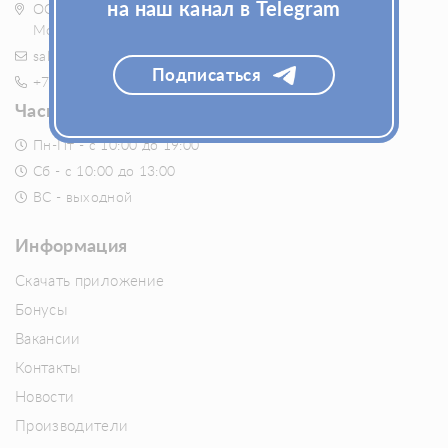
на наш канал в Telegram
ООО "ГБ ТРЕЙД", ИНН 7727326079 115114, Россия,
Москва, Кожевнический проезд, дом 3
sales@fillerstore.ru
Подписаться
+7 (495) 54-54-704
Часы работы:
Пн-Пт - с 10:00 до 19:00
Сб - с 10:00 до 13:00
ВС - выходной
Информация
Скачать приложение
Бонусы
Вакансии
Контакты
Новости
Производители