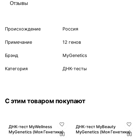
Отзывы
Происхождение
Россия
Примечание
12 генов
Брэнд
MyGenetics
Категория
ДНК-тесты
С этим товаром покупают
ДНК-тест MyWellness
ДНК-тест MyBeauty
MyGenetics (Моя Генетика)
MyGenetics (Моя Генетика)