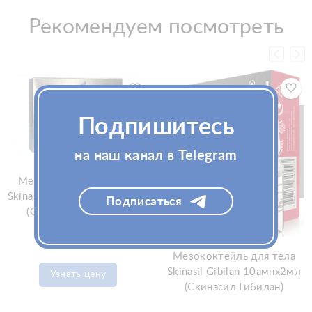
Рекомендуем посмотреть
Подпишитесь
на наш канал в Telegram
Мезопрепарат для тела
Skinasil Alcaphyt 10ампx5мл
Подписаться
(Скинасил Алкафит)
Мезококтейль для тела
Skinasil Gibilan 10ампx2мл
Узнать цену
(Скинасил Гибилан)