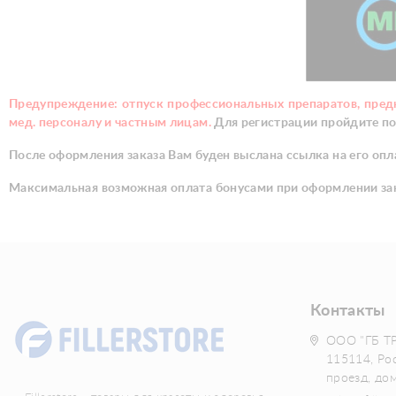
Предупреждение: о
тпуск профессиональных препаратов, пре
мед. персоналу и частным лицам.
Для регистрации пройдите п
После оформления заказа Вам буден выслана ссылка на его опл
Максимальная возможная оплата бонусами при оформлении зак
Контакты
ООО "ГБ Т
115114, Ро
проезд, до