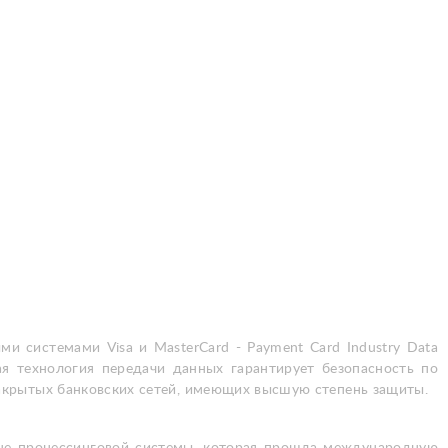
системами Visa и MasterCard - Payment Card Industry Data
ая технология передачи данных гарантирует безопасность по
 и закрытых банковских сетей, имеющих высшую степень защиты.
ице процессинговой системы, которая прошла международную