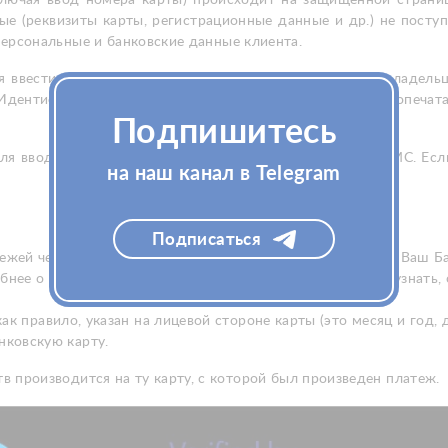
е (реквизиты карты, регистрационные данные и др.) не посту
персональные и банковские данные клиента.
 ввести данные банковской карты: номер карты, имя владельц
 Идентификации для МИР). Все необходимые данные пропечатан
Подпишитесь
ля ввода кода безопасности, который придет к Вам в СМС. Если
на наш канал в Telegram
Подписаться
ежей через интернет, о чем можно узнать, обратившись в Ваш Б
бнее о наличии средств на банковской карте Вы можете узнать,
ак правило, указан на лицевой стороне карты (это месяц и год,
нковскую карту.
в производится на ту карту, с которой был произведен платеж.