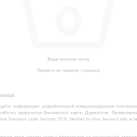
Ваша корзина пуста
Перейти на главную страницу
 данных
.
щиты информации, разработанный международными платёжными 
 обработку реквизитов Банковской карты Держателя. Применяем
 Transport Layer Security (TLS), Verified by Visa, Secure Code,
(включая ввод номера карты) происходит на защищенной стран