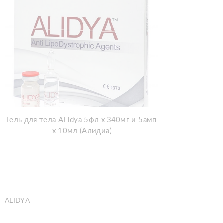
Гель для тела ALidya 5фл х 340мг и 5амп
х 10мл (Алидиа)
ALIDYА