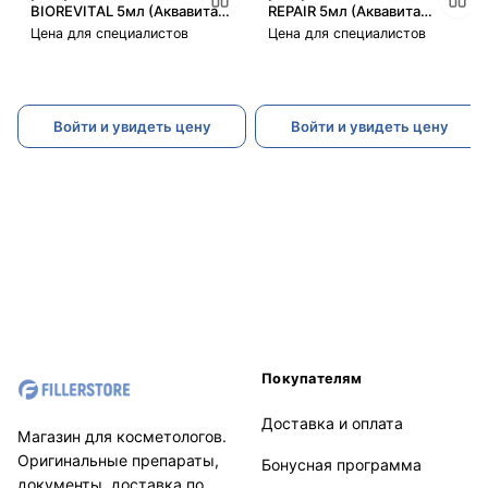
BIOREVITAL 5мл (Аквавита
REPAIR 5мл (Аквавита
Биоревитал)
Репаер)
Цена для специалистов
Цена для специалистов
Войти и увидеть цену
Войти и увидеть цену
Покупателям
Доставка и оплата
Магазин для косметологов.
Оригинальные препараты,
Бонусная программа
документы, доставка по