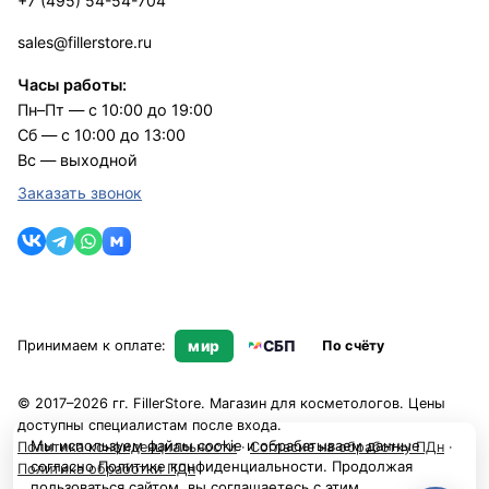
+7 (495) 54-54-704
sales@fillerstore.ru
Часы работы:
Пн–Пт — с 10:00 до 19:00
Сб — с 10:00 до 13:00
Вс — выходной
Заказать звонок
Принимаем к оплате:
мир
СБП
По счёту
© 2017–2026 гг. FillerStore. Магазин для косметологов. Цены
доступны специалистам после входа.
Мы используем файлы cookie и обрабатываем данные
Политика конфиденциальности
·
Согласие на обработку ПДн
·
согласно
Политике конфиденциальности
. Продолжая
Политика обработки ПДн
пользоваться сайтом, вы соглашаетесь с этим.