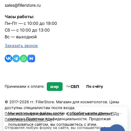
sales@fillerstore.ru
Часы работы:
Пн–Пт — с 10:00 до 19:00
Сб — с 10:00 до 13:00
Вс — выходной
Заказать звонок
Принимаем к оплате:
мир
СБП
По счёту
© 2017–2026 гг. FillerStore. Магазин для косметологов. Цены
доступны специалистам после входа.
Мы используем файлы cookie и обрабатываем данные
Политика конфиденциальности
·
Согласие на обработку ПДн
·
согласно
Политике конфиденциальности
. Продолжая
Политика обработки ПДн
пользоваться сайтом, вы соглашаетесь с этим.
Отправляя любую форму на сайте, вы соглашаетесь с