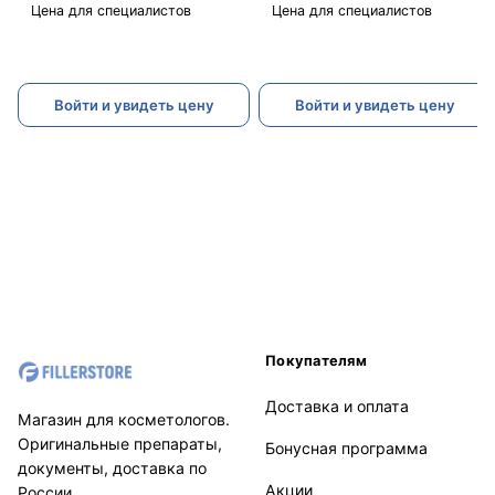
Биоревитал)
Репаер)
Цена для специалистов
Цена для специалистов
Войти и увидеть цену
Войти и увидеть цену
Покупателям
Доставка и оплата
Магазин для косметологов.
Оригинальные препараты,
Бонусная программа
документы, доставка по
Акции
России.