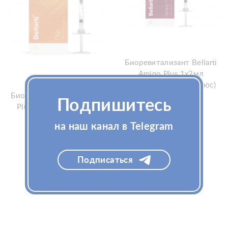
Биоревитализант Bellarti
Amino Plus 1х2мл
(Белларти Амино Плюс)
Биоревитализант Bellarti
Подпишитесь
Plus 1х2мл (Белларти
Плюс)
на наш канал в Telegram
Узнать цену
Подписаться
Узнать цену