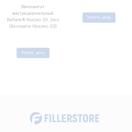
Имплантат
внутридермальный
Узнать цену
Bellarti® Nucleo 20, 2мл
(Белларти Нуклео 20)
Узнать цену