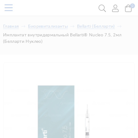
0
Главная
Биоревитализанты
Bellarti (Белларти)
Имплантат внутридермальный Bellarti® Nucleo 7.5, 2мл
(Белларти Нуклео)