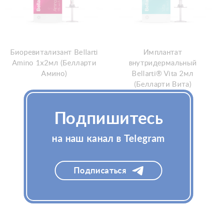
Биоревитализант Bellarti
Имплантат
Amino 1х2мл (Белларти
внутридермальный
Амино)
Bellarti® Vita 2мл
(Белларти Вита)
Подпишитесь
Узнать цену
Узнать цену
на наш канал в Telegram
Подписаться