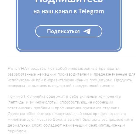
АнтиЭйдж)
на наш канал в Telegram
Подписаться
French HA представляют собой инновационные препараты,
разработанные немецким производителем и предназначенные для
использования при биоревитализационных процедурах. Продукты
основаны на высокомолекулярной гиалуроновой кислоте.
Помимо ГК линейка содержит в себе активные компоненты
(пептиды и аминокислоты), способствующие коррекции
эстетических проблем и профилактике признаков старения.
Средства обеспечивают максимальный комфорт для пациента,
минимизируют чувство боли, а за счет быстрого распределения в
дермальных слоях обладают наименьшим реабилитационным
периодом.