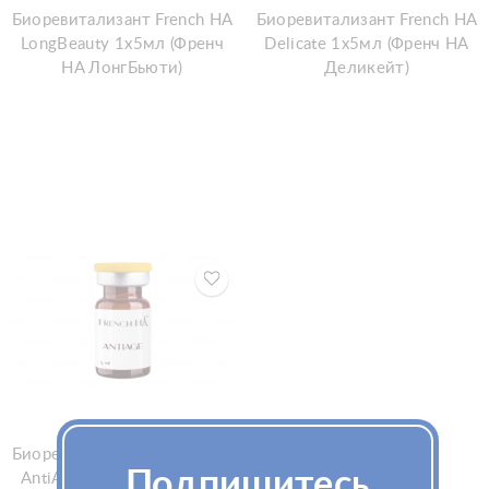
Биоревитализант French HA
Биоревитализант French HA
LongBeauty 1x5мл (Френч
Delicate 1x5мл (Френч HA
HA ЛонгБьюти)
Деликейт)
Биоревитализант French HA
Подпишитесь
AntiAge 1x5мл (Френч HA