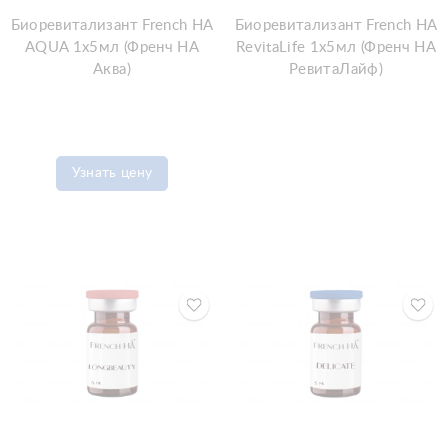
Биоревитализант French HA
Биоревитализант French HA
AQUA 1x5мл (Френч HA
RevitaLife 1x5мл (Френч HA
Аква)
РевитаЛайф)
Узнать цену