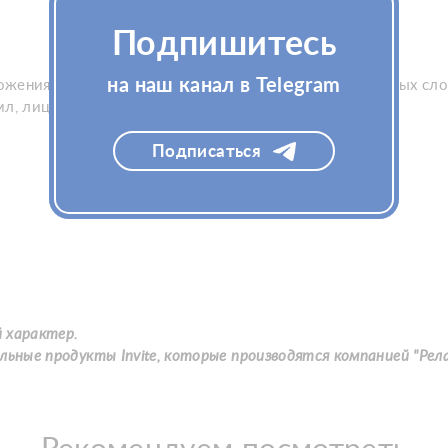
Подпишитесь
на наш канал в Telegram
ожения. Препарат эффективно работает в поверхностных сло
 мл, лицо-шея-декольте – 3 мл
Подписаться
 характер.
льные продукты Invite
, которые производятся компанией "Рела