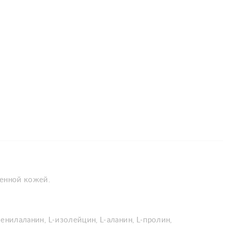
ченной кожей.
 фенилаланин, L-изолейцин, L-аланин, L-пролин,