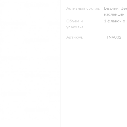
Активный состав:
L-валин, фе
изолейцин
Объем и
1 флакон x 
упаковка:
Артикул:
INV002