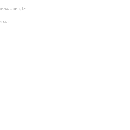
нилаланин, L-
5 мл