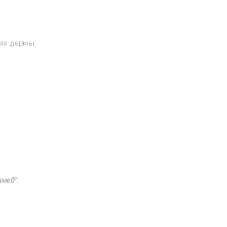
ях дермы.
мед".