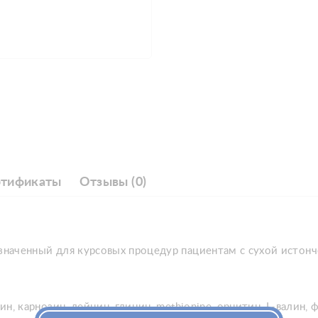
ртификаты
Отзывы (0)
назначенный для курсовых процедур пациентам с сухой истон
зин, карнозин, лейцин, глицин, methionine, орнитин, L-валин,