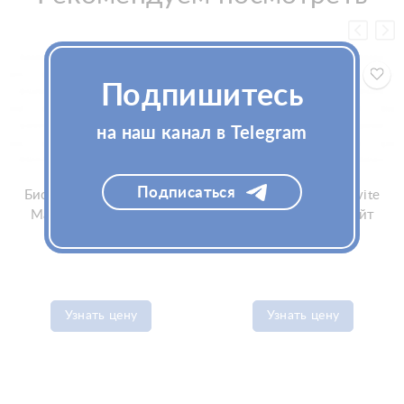
Подпишитесь
на наш канал в Telegram
Подписаться
Биоревитализант Invite
Биоревитализант Invite
Mannitol 5мл (Инвайт
Fibroface 5мл (Инвайт
Маннитол)
Фиброфейс)
Узнать цену
Узнать цену