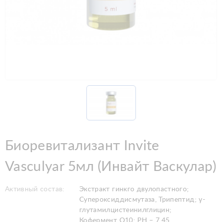
Биоревитализант Invite
Vasculyar 5мл (Инвайт Васкулар)
Активный состав:
Экстракт гинкго двулопастного;
Супероксиддисмутаза, Трипептид; γ-
глутамилцистеинилглицин;
Кофермент Q10; PН – 7,45