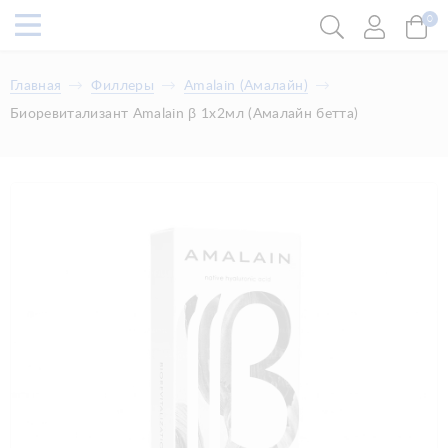
0
Главная
Филлеры
Amalain (Амалайн)
Биоревитализант Amalain β 1x2мл (Амалайн бетта)