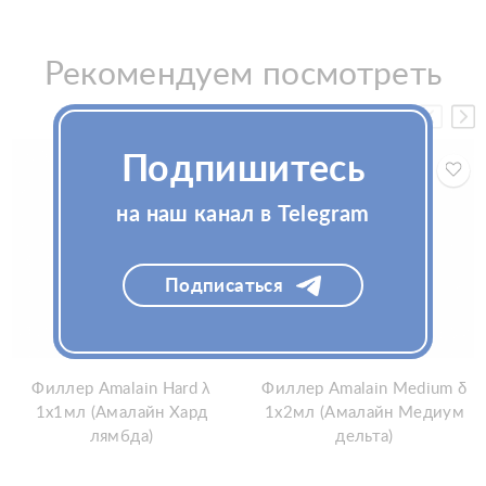
Рекомендуем посмотреть
Подпишитесь
на наш канал в Telegram
Подписаться
Филлер Amalain Hard λ
Филлер Amalain Medium δ
1x1мл (Амалайн Хард
1x2мл (Амалайн Медиум
лямбда)
дельта)