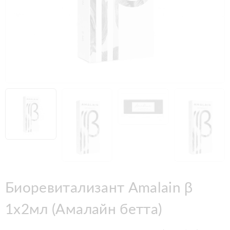
Биоревитализант Amalain β
1x2мл (Амалайн бетта)