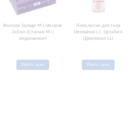
Филлер Stylage M Lidocaine
Липолитик для тела
2x1мл (Стилаж М с
Dermaheal LL 1флx5мл
лидокаином)
(Дермахил LL)
Узнать цену
Узнать цену