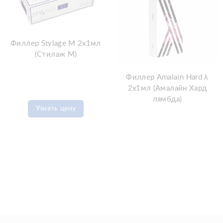
Филлер Stylage M 2x1мл
(Стилаж М)
Филлер Amalain Hard λ
2x1мл (Амалайн Хард
лямбда)
Узнать цену