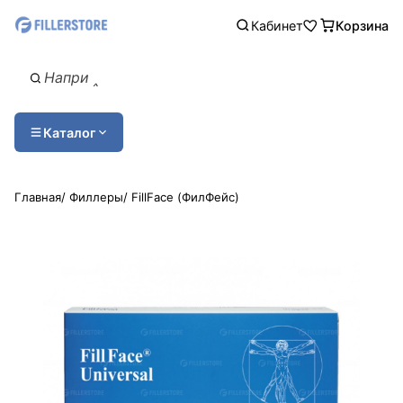
Кабинет
Корзина
Каталог
Главная
/
Филлеры
/
FillFace (ФилФейс)