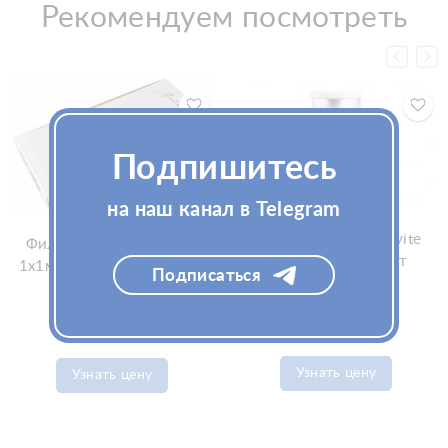
Рекомендуем посмотреть
Подпишитесь
на наш канал в Telegram
Биоревитализант Invite
Филлер Princess Volume
Revital 5мл (Инвайт
1x1мл (Принцесс Волюм)
Подписаться
Ревитал)
Узнать цену
Узнать цену