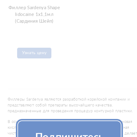
Филлер Sardenya Shape
lidocaine 1x1,1мл
(Сардиния Шейп)
Узнать цену
Филлеры Sardenya являются разработкой корейской компании и
представляют собой препараты высочайшего качества,
предназначенные для проведения процедур контурной пластики.
В основе линии Sardenya лежит стабилизированная гиалуроновая
кислота, подвергнутая нескольким ступеням очистки. Подобная
чистота исключает риск появления аллергической реакции и делае