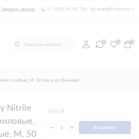
Заказать звонок
+7 (495) 54-54-704
sales@fillerstore.ru
0
0
0
нево-голубые, M, 50 пар в уп (Бинови)
 Nitrile
690
₽
риловые,
В корзину
ые, M, 50