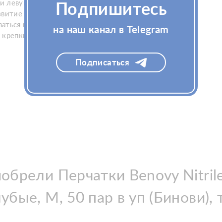
и левую руку.
Подпишитесь
звитие дерматита.
ваться во время работы.
на наш канал в Telegram
 крепкий захват инструментов.
Подписаться
обрели Перчатки Benovy Nitrile
убые, M, 50 пар в уп (Бинови),