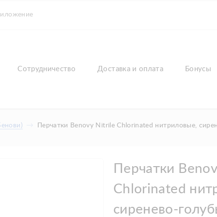
риложение
Сотрудничество
Доставка и оплата
Бонусы
Бенови)
Перчатки Benovy Nitrile Chlorinated нитриловые, сире
Перчатки Benovy
Chlorinated нит
сиренево-голуб