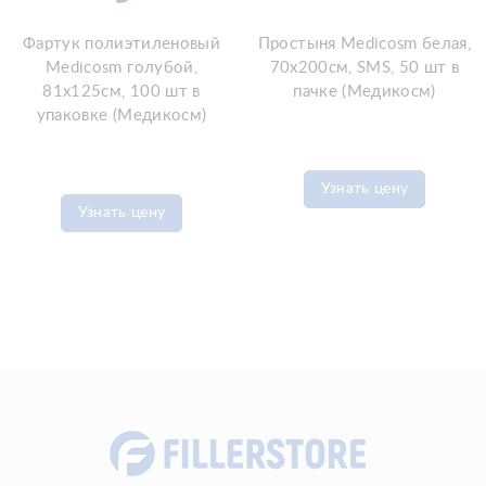
Фартук полиэтиленовый
Простыня Medicosm белая,
Medicosm голубой,
70x200см, SMS, 50 шт в
81х125см, 100 шт в
пачке (Медикосм)
упаковке (Медикосм)
Узнать цену
Узнать цену