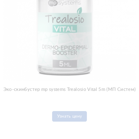
Эко-скинбустер mp systems Trealosio Vital 5m (МП Систем)
Узнать цену