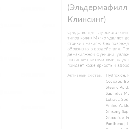
(Эльдермафилл
Клинсинг)
Средство для глубокого очищ
типов кожи) Мягко удаляет д
стойкий макияж, без поврежд
образивного воздействия. П
демакияжной функции, увлажн
наполняет витаминами, улучш
придает коже яркость и здор
Активный состав:
Hydroxide, 
Cocoate, Tr
Stearic Acid
Sapindus Mu
Extract, So
Amino Acids
Ginseng Sap
Glucoside, F
Panthenol, 