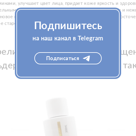
инами, улучшает цвет лица, придает коже яркость и здоров
ельными и кондиционирующими свойствами. Мягким и нежны
новое масло , масло макадамии, масло виноградных косточе
Подпишитесь
е старение кожи.
на наш канал в Telegram
ли Гель для глубокого очищени
Подписаться
ьдермафилл Дип Клинсинг), та