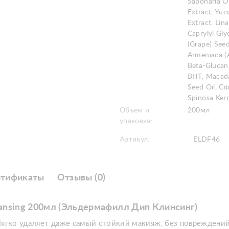
Saponaria Of
Extract, Yuc
Extract, Lina
Caprylyl Glyc
(Grape) Seed
Armeniaca (A
Beta-Glucan,
BHT, Macada
Seed Oil, Cit
Spinosa Kern
Объем и
200мл
упаковка:
Артикул:
ELDF46
ртификаты
Отзывы (0)
leansing 200мл (Эльдермафилл Дип Клинсинг)
Мягко удаляет даже самый стойкий макияж, без повреждений