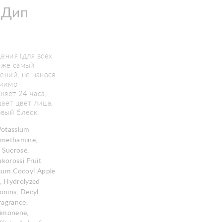
 Дип
ения (для всех
аже самый
ений, не нанося
омимо
яет 24 часа,
ает цвет лица,
овый блеск.
Potassium
omethamine,
, Sucrose,
korossi Fruit
dium Cocoyl Apple
, Hydrolyzed
onins, Decyl
ragrance,
Limonene,