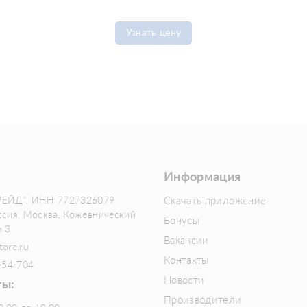
Узнать цену
Информация
РЕЙД", ИНН 7727326079
Скачать приложение
ссия, Москва, Кожевнический
Бонусы
м 3
Вакансии
tore.ru
Контакты
-54-704
Новости
ты:
Производители