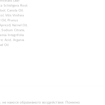
ficinalis Leaf
ca Schidigera Root
lool, Canola Oil,
ol, Vitis Vinifera
 Oil, Prunus
pricot) Kernel Oil,
 Sodium Citrate,
mia Integrifolia
ric Acid, Argania
el Oil.
, не нанося образивного воздействия. Помимо