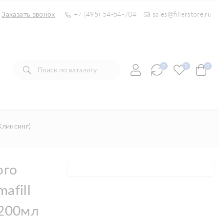
Заказать звонок
+7 (495) 54-54-704
sales@fillerstore.ru
0
0
0
Клинсинг)
ого
afill
 200мл