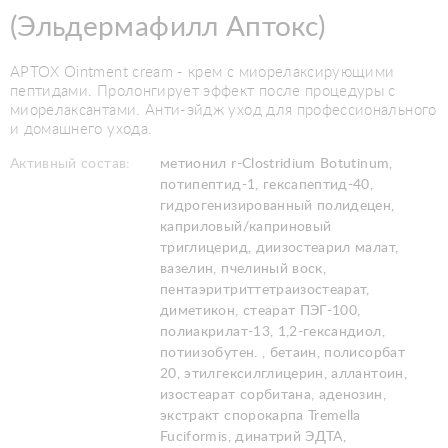
(Эльдермафилл Аптокс)
APTOX Ointment cream - крем с миорелаксирующими
пептидами. Пролонгирует эффект после процедуры с
миорелаксантами. Анти-эйдж уход для профессионального
и домашнего ухода.
Активный состав:
метионил r-Clostridium Botutinum,
потипептид-1, гексапептид-40,
гидрогенизированный полидецен,
каприловый/каприновый
триглицерид, диизостеарил малат,
вазелин, пчелиный воск,
пентаэритриттетраизостеарат,
диметикон, стеарат ПЭГ-100,
полиакрилат-13, 1,2-гександиол,
потиизобутен. , бетаин, полисорбат
20, этилгексилглицерин, аллантоин,
изостеарат сорбитана, аденозин,
экстракт спорокарпа Tremella
Fuciformis, динатрий ЭДТА,