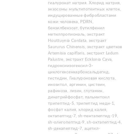
гиалуронат натрия. Хлорид натрия,
экзосомы мультипотентных клеток,
индуцированные фибробластами
кожи человека, PDRN,
бензилбензоат, бутилфенил
метилпропиональ, экстракт
Houttuynia Cordata, экстракт
Saururus Chinensis, экстракт цветков
Artemisia capiflaris, экстракт Ledum
Palustre, экстракт Ecklonia Cava,
гидроксиизогексил-3-
циклогексенкарбоксальдегид,
гистидин, Гиалуроновая кислота,
инозитол, аргинин, цистеин,
рафиноза, лизин, глутамин,
динатрийфосфат, пальмитоил
трипептид-5, трипептид меди-1,
фосфат калия, хлорид калия,
октапептид-7, sh-пентапептид-19,
sh-олигопептид-9, sh-октапептид-4,
sh-декапептид-7, ацетил-