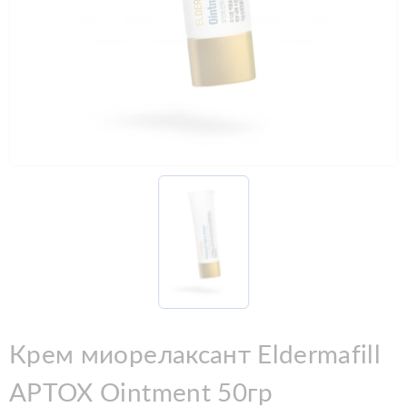
Крем миорелаксант Eldermafill
APTOX Ointment 50гр