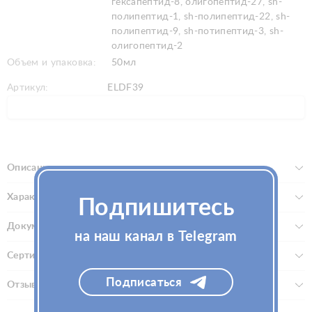
гексапептид-8, олигопептид-27, sh-
полипептид-1, sh-полипептид-22, sh-
полипептид-9, sh-потипептид-3, sh-
олигопептид-2
Объем и упаковка:
50мл
Артикул:
ELDF39
Описание
Характеристики
Подпишитесь
Документы
на наш канал в Telegram
Сертификаты
Подписаться
Отзывы (0)