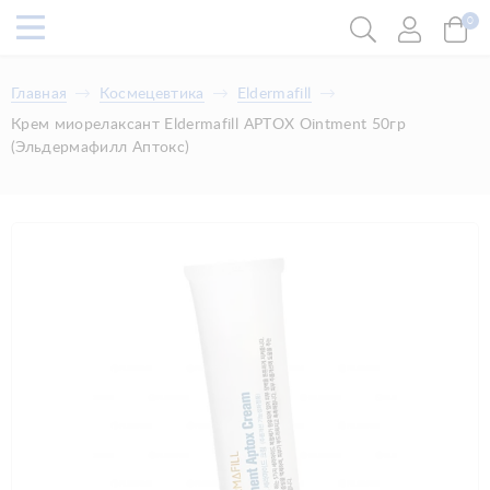
0
Главная
Космецевтика
Eldermafill
Крем миорелаксант Eldermafill APTOX Ointment 50гр
(Эльдермафилл Аптокс)