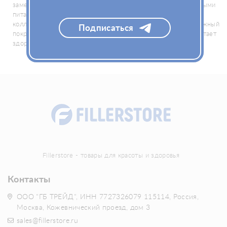
замедляют процессы старения, наполняют кожу необходимыми
питательными веществами, а также обеспечивают защиту
коллагена и эластина от разрушения и т.д. Как результат, кожный
Подписаться
покров становится гладким, упругим и эластичным, приобретает
здоровый и сияющий вид.
Fillerstore - товары для красоты и здоровья
Контакты
ООО "ГБ ТРЕЙД", ИНН 7727326079 115114, Россия,
Москва, Кожевнический проезд, дом 3
sales@fillerstore.ru