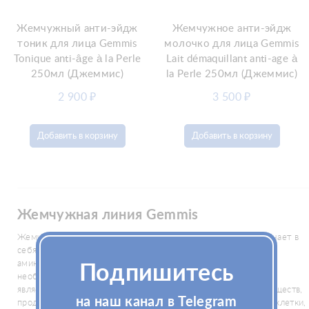
Жемчужный анти-эйдж
Жемчужное анти-эйдж
тоник для лица Gemmis
молочко для лица Gemmis
Tonique anti-âge à la Perle
Lait démaquillant anti-age à
250мл (Джеммис)
la Perle 250мл (Джеммис)
2 900
₽
3 500
₽
Добавить в корзину
Добавить в корзину
Жемчужная линия Gemmis
Жемчужная линия косметической продукции Gemmis включает в
себя косметические средства с входящими в состав
аминокислотами, витаминами, коэнзимами и прочими
Подпишитесь
необходимыми коже элементами, главной задачей которых
является обеспечение анти-эйдж эффекта. За счет своих веществ,
на наш канал в Telegram
продукты увлажняют дерму, регенерируют поврежденные клетки,