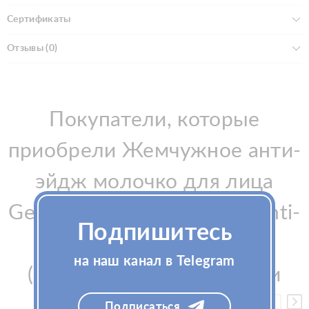
Сертификаты
Отзывы (0)
Покупатели, которые
приобрели Жемчужное анти-
эйдж молочко для лица
Gemmis Lait démaquillant anti-
Подпишитесь
age à la Perle 250мл
на наш канал в Telegram
(Джеммис), также купили
Подписаться