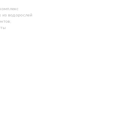
комплекс
 из водорослей
нтов;
оты