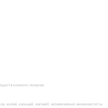
еществ кожного покрова.
фор, калий, кальций, магний); незаменимые аминокислоты