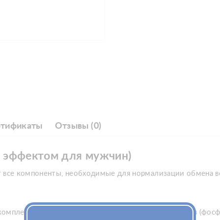
ртификаты
Отзывы (0)
м эффектом для мужчин)
т все компоненты, необходимые для нормализации обмена в
 Е; комплекс выделенных из водорослей микроэлементов (фос