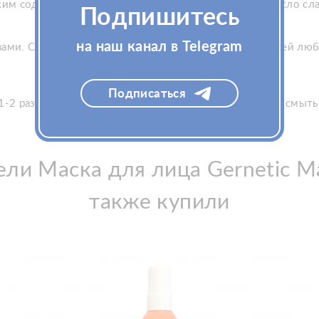
ким содержанием цинка, меди, марганца, кобальта; масло с
Подпишитесь
на наш канал в Telegram
вами. Средство можно использовать для ухода за кожей лю
Подписаться
1-2 раза в неделю. Через 15 минут маску необходимо смыть
ли Маска для лица Gernetic M
также купили