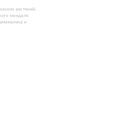
орских растений;
кого миндаля;
гамамелиса и