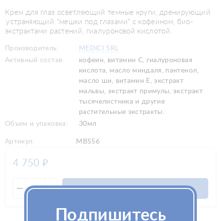
Крем для глаз осветляющий темные круги, дренирующий
,устраняющий "мешки под глазами" с кофеином, био-
экстрактами растений, гиалуроновой кислотой.
Производитель:
MEDICI SRL
Активный состав:
кофеин, витамин С, гиалуроновая
кислота, масло миндаля, пантенол,
масло ши, витамин Е, экстракт
мальвы, экстракт примулы, экстракт
тысячелистника и другие
растительные экстракты.
Объем и упаковка:
30мл
Артикул:
MBS56
4 750
₽
В корзину
Подпишитесь