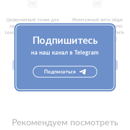
Циркониевый тоник для
Жемчужный анти-эйдж
лица Gemmis Tonique-
тоник для лица Gemmis
Lotion au Zirconium 200мл
Tonique anti-âge à la Perle
Подпишитесь
(Джеммис)
250мл (Джеммис)
4 600
₽
2 900
₽
на наш канал в Telegram
Добавить в корзину
Добавить в корзину
Подписаться
Рекомендуем посмотреть