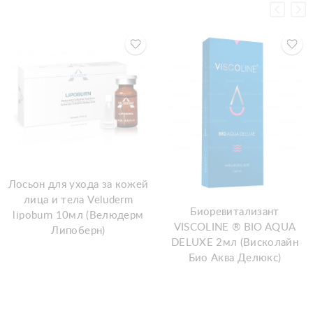
Лосьон для ухода за кожей
лица и тела Veluderm
Биоревитализант
lipoburn 10мл (Велюдерм
VISCOLINE ® BIO AQUA
Липоберн)
DELUXE 2мл (Висколайн
Био Аква Делюкс)