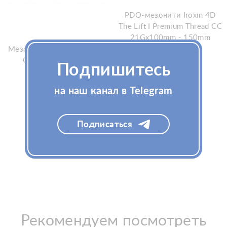
PDO-мезонити Iroxin 4D
The Lift I Premium Thread СС
21Gx100mm - 150mm
Мезонити PDO AestheLine
COG 19G/100 СW
Подпишитесь
Узнать цену
на наш канал в Telegram
Узнать цену
Подписаться
Рекомендуем посмотреть