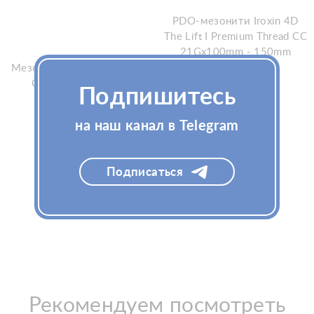
PDO-мезонити Iroxin 4D
The Lift I Premium Thread СС
21Gx100mm - 150mm
Мезонити PDO AestheLine
COG 19G/100 СW
Подпишитесь
Узнать цену
на наш канал в Telegram
Узнать цену
Подписаться
Рекомендуем посмотреть