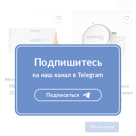
Подпишитесь
на наш канал в Telegram
Мезопрепарат Mesoestetic
Мезококтейль
MESOHYAL VITAMIN C
PROMOITALIA Nucleonix
20х5мл (Мезоэстетик)
DNA 1х10мл (Промоиталия
Подписаться
Нуклеоникс ДНА)
Узнать цену