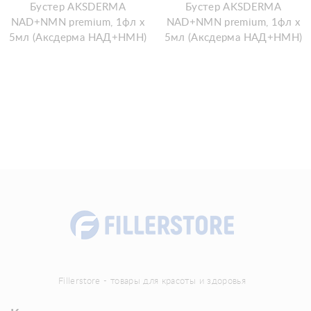
Бустер AKSDERMA
Бустер AKSDERMA
NAD+NMN premium, 1фл х
NAD+NMN premium, 1фл х
5мл (Аксдерма НАД+НМН)
5мл (Аксдерма НАД+НМН)
Fillerstore - товары для красоты и здоровья