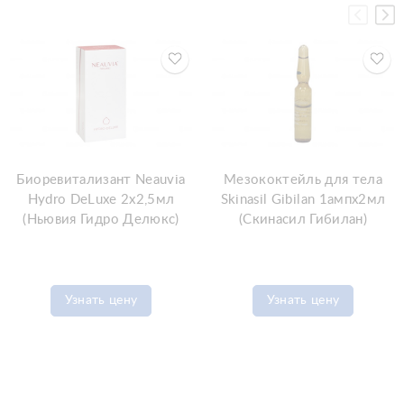
Биоревитализант Neauvia
Мезококтейль для тела
Hydro DeLuxe 2x2,5мл
Skinasil Gibilan 1ампx2мл
(Ньювия Гидро Делюкс)
(Скинасил Гибилан)
Узнать цену
Узнать цену