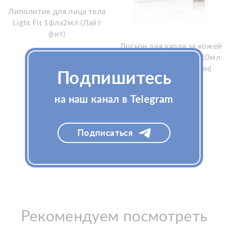
Липолитик для лица тела
Light Fit 1флx2мл (Лайт
фит)
Лосьон для ухода за кожей
Veluderm PURE SKIN, 10мл
(Велюдерм Пур Скин)
Подпишитесь
Узнать цену
на наш канал в Telegram
Подписаться
Рекомендуем посмотреть