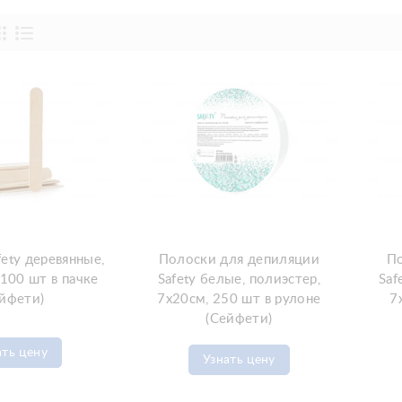
ety деревянные,
Полоски для депиляции
По
100 шт в пачке
Safety белые, полиэстер,
Saf
ейфети)
7х20см, 250 шт в рулоне
7
(Сейфети)
ать цену
Узнать цену