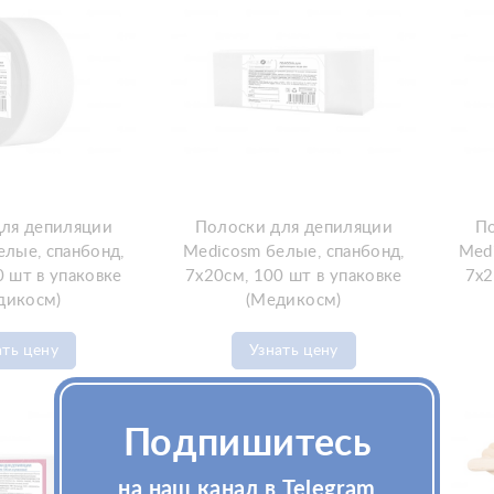
ля депиляции
Полоски для депиляции
По
елые, cпанбонд,
Medicosm белые, cпанбонд,
Medi
0 шт в упаковке
7х20см, 100 шт в упаковке
7х2
дикосм)
(Медикосм)
ать цену
Узнать цену
Подпишитесь
на наш канал в Telegram