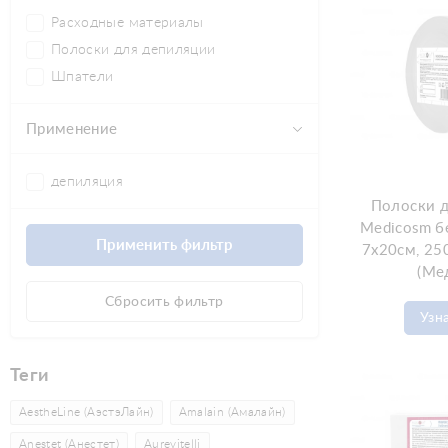
Расходные материалы
Полоски для депиляции
Шпатели
Применение
депиляция
Полоски д
Medicosm б
7х20см, 25
(Ме
Сбросить фильтр
Узн
Теги
AestheLine (АэстэЛайн)
Amalain (Амалайн)
Anestet (Анестет)
Aurevitelli