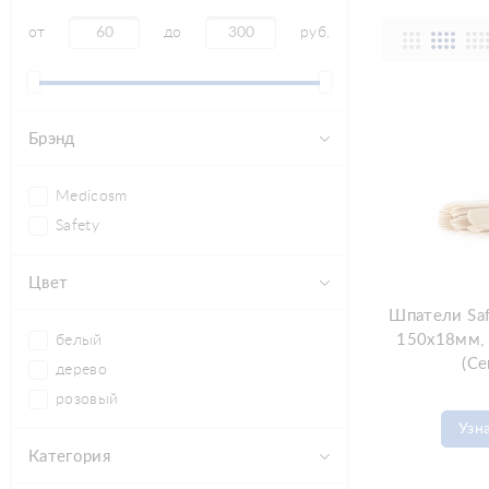
от
до
руб.
Брэнд
Medicosm
Safety
Цвет
Шпатели Saf
150х18мм, 
белый
(С
дерево
розовый
Узн
Категория