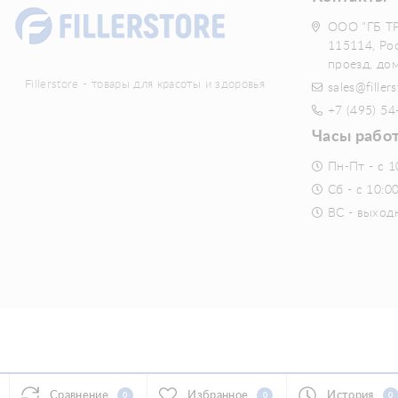
ООО "ГБ Т
115114, Ро
проезд, до
Fillerstore - товары для красоты и здоровья
sales@fillers
+7 (495) 54
Часы рабо
Пн-Пт - с 1
Сб - с 10:0
ВС - выход
Сравнение
Избранное
История
0
0
0