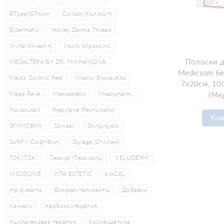
BTpeel(БТпил)
Collost (Коллост)
Eldermafill
Honey Derma Thread
Invite (Инвайт)
Iroxin (Ироксин)
Полоски д
MESALTERA BY DR. MIKHAYLOVA
Medicosm бе
Medic Control Peel
Medici Bioceutics
7х20см, 10
Meso-Relle
Mesoestetic
Mesopharm
(Ме
Novacutan
Restylane (Рестилайн)
Узн
SFM (СФМ)
Skinasil
Skinproject
SoftFil (СофтФил)
Stylage (Стилаж)
TSK (ТСК)
Teosyal (Теосиаль)
VELUDERM
VISCOLINE
VITA ESTETIC
bioGEL
mp systems
Биоревитализанты
Добавки
Канюли
Карбокситерапия
Коллагеновая терапия
Космецевтика