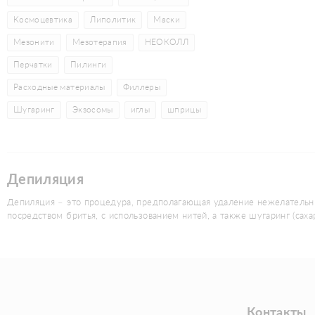
Космоцевтика
Липолитик
Маски
Мезонити
Мезотерапия
НЕОКОЛЛ
Перчатки
Пилинги
Расходные материалы
Филлеры
Шугаринг
Экзосомы
иглы
шприцы
Депиляция
Депиляция – это процедура, предполагающая удаление нежелательн
посредством бритья, с использованием нитей, а также шугаринг (саха
Контакты