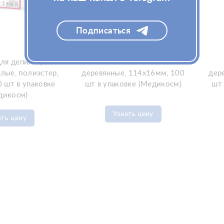
Подписаться
ля депиляции
Шпатели Medicosm
лые, полиэстер,
деревянные, 114x16мм, 100
дер
0 шт в упаковке
шт в упаковке (Медикосм)
шт 
дикосм)
Узнать цену
ать цену