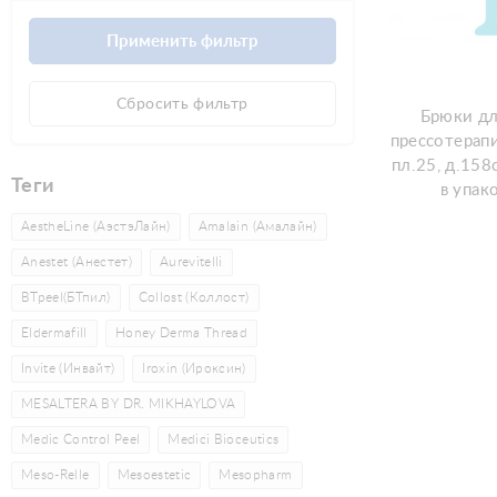
Сбросить фильтр
Брюки дл
прессотерап
пл.25, д.158
Теги
в упако
AestheLine (АэстэЛайн)
Amalain (Амалайн)
Anestet (Анестет)
Aurevitelli
BTpeel(БТпил)
Collost (Коллост)
Eldermafill
Honey Derma Thread
Invite (Инвайт)
Iroxin (Ироксин)
MESALTERA BY DR. MIKHAYLOVA
Medic Control Peel
Medici Bioceutics
Meso-Relle
Mesoestetic
Mesopharm