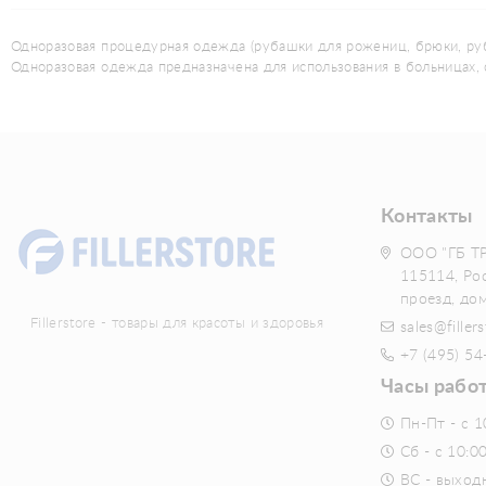
Одноразовая процедурная одежда (рубашки для рожениц, брюки, руба
Одноразовая одежда предназначена для использования в больницах, с
Контакты
ООО "ГБ Т
115114, Ро
проезд, до
Fillerstore - товары для красоты и здоровья
sales@fillers
+7 (495) 54
Часы рабо
Пн-Пт - с 1
Сб - с 10:0
ВС - выход