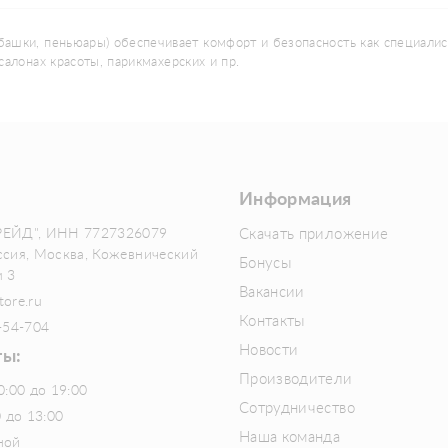
шки, пеньюары) обеспечивает комфорт и безопасность как специалистов
алонах красоты, парикмахерских и пр.
Информация
РЕЙД", ИНН 7727326079
Скачать приложение
ссия, Москва, Кожевнический
Бонусы
м 3
Вакансии
tore.ru
Контакты
-54-704
Новости
ты:
Производители
0:00 до 19:00
Сотрудничество
0 до 13:00
Наша команда
ной