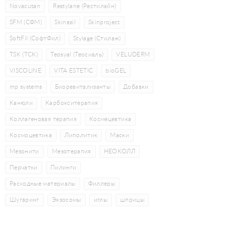
Novacutan
Restylane (Рестилайн)
SFM (СФМ)
Skinasil
Skinproject
SoftFil (СофтФил)
Stylage (Стилаж)
TSK (ТСК)
Teosyal (Теосиаль)
VELUDERM
VISCOLINE
VITA ESTETIC
bioGEL
mp systems
Биоревитализанты
Добавки
Канюли
Карбокситерапия
Коллагеновая терапия
Космецевтика
Космоцевтика
Липолитик
Маски
Мезонити
Мезотерапия
НЕОКОЛЛ
Перчатки
Пилинги
Расходные материалы
Филлеры
Шугаринг
Экзосомы
иглы
шприцы