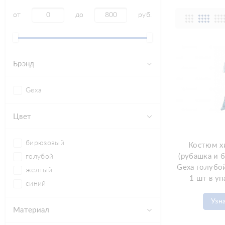
от
до
руб.
Брэнд
Gexa
Цвет
бирюзовый
Костюм х
(рубашка и 
голубой
Gexa голубой
желтый
1 шт в уп
синий
Узн
Материал