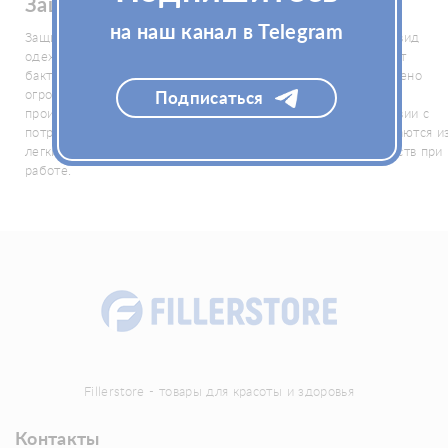
Защитные комбинезоны
на наш канал в Telegram
Защитные комбинезоны представляют собой специальный вид
одежды, предназначенный для обеспечения защиты тела от
бактерий, загрязнений, химикатов и пр. На рынке представлено
огромное разнообразие комбинезонов от различных
Подписаться
производителей, что дает возможность выбора в соответствии с
потребностями и сферой дейтельности. Комбинезоны создаются и
легких и гибких материалов, которые не причиняют неудобств при
работе.
Fillerstore - товары для красоты и здоровья
Контакты