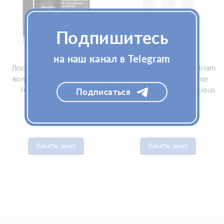
Подпишитесь
на наш канал в Telegram
Лосьон-активатор роста
Эликсир для волос Miriam
волос Mesopharm Hair X
Quevedo Glacial White
lotion 60 мл x 2 шт
Caviar Hydra-Pure Precious
Подписаться
(Мезофарм)
Elixir 50мл
Узнать цену
Узнать цену