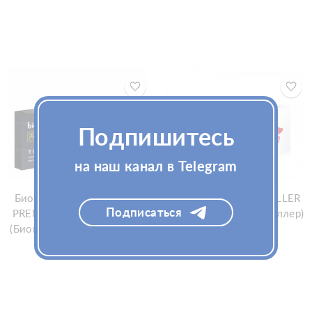
Подпишитесь
на наш канал в Telegram
Биоревитализант bioGEL
Филлер bioGEL LIP FILLER
Подписаться
PREMIUM T LINE 1х2.2мл
1 мл (Биогель Лип филлер)
(Биогель Премиум Т Лайн)