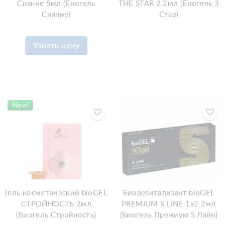
Сияние 5мл (Биогель
THE STAR 2.2мл (Биогель З
Сияние)
Стар)
Узнать цену
New!
Гель косметический bioGEL
Биоревитализант bioGEL
СТРОЙНОСТЬ 2мл
PREMIUM S LINE 1х2.2мл
(Биогель Стройность)
(Биогель Премиум S Лайн)