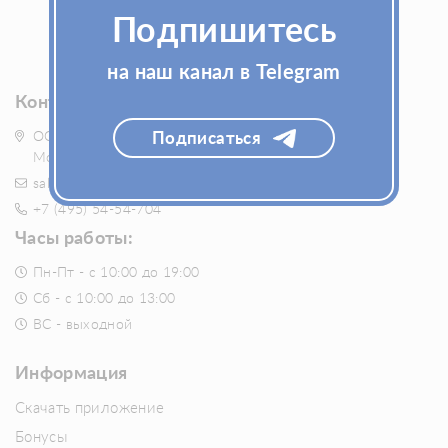
Подпишитесь
Fillerstore - товары для красоты и здоровья
на наш канал в Telegram
Контакты
ООО "ГБ ТРЕЙД", ИНН 7727326079 115114, Россия,
Подписаться
Москва, Кожевнический проезд, дом 3
sales@fillerstore.ru
+7 (495) 54-54-704
Часы работы:
Пн-Пт - с 10:00 до 19:00
Сб - с 10:00 до 13:00
ВС - выходной
Информация
Скачать приложение
Бонусы