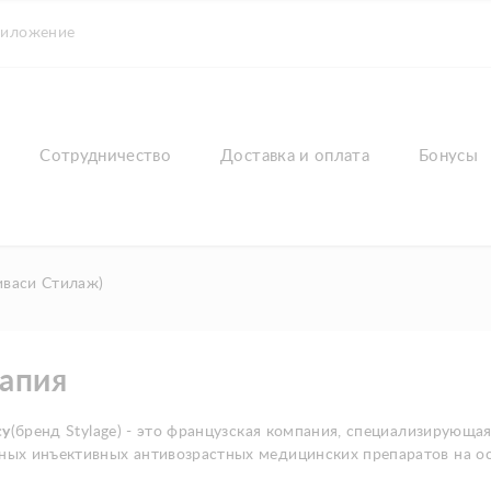
риложение
Сотрудничество
Доставка и оплата
Бонусы
Виваси Стилаж)
апия
cy
(бренд Stylage) - это французская компания, специализирующа
ных инъективных антивозрастных медицинских препаратов на ос