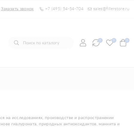
Заказать звонок
+7 (495) 54-54-704
sales@fillerstore.ru
0
0
0
яся на исследованиях, производстве и распространении
нове гиалуроната, природных антиоксидантов, маннита и