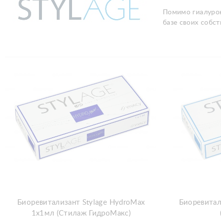
Помимо гиалуроно
базе своих собст
Биоревитализант Stylage HydroMax
Биоревитал
1x1мл (Стилаж ГидроМакс)