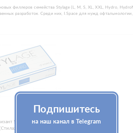
вых филлеров семейства Stylage (L, M, S, XL, XXL, Hydro, HydroMa
венных разработок. Среди них, I.Space для нужд офтальмологии, Ka
Подпишитесь
на наш канал в Telegram
изант Stylage Hydro 1x1мл
(Стилаж Гидро)