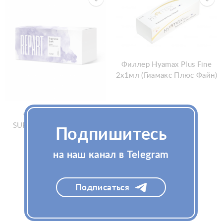
Филлер Hyamax Plus Fine
2x1мл (Гиамакс Плюс Файн)
Филлер REPART®
SUPREME SOFT (Репарт
Узнать цену
Подпишитесь
Сумприм Софт)
на наш канал в Telegram
Узнать цену
Подписаться