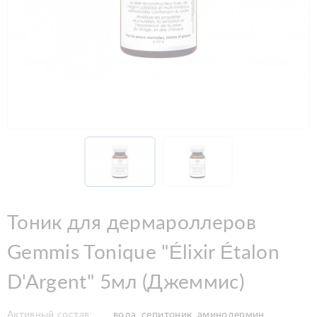
Тоник для дермароллеров
Gemmis Tonique "Élixir Étalon
D'Argent" 5мл (Джеммис)
Активный состав:
вода, сепитоник, аминодермин,