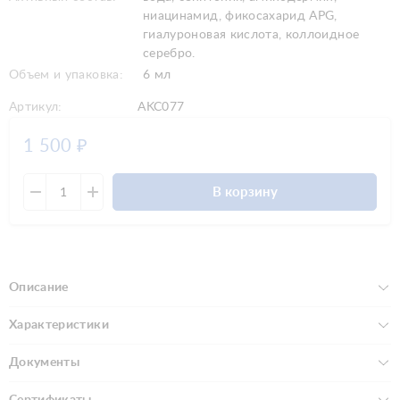
ниацинамид, фикосахарид APG,
гиалуроновая кислота, коллоидное
серебро.
Объем и упаковка:
6 мл
Артикул:
AKC077
1 500
₽
В корзину
Описание
Характеристики
Документы
Сертификаты