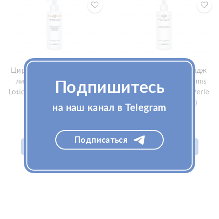
Циркониевый тоник для
Жемчужный анти-эйдж
лица Gemmis Tonique-
тоник для лица Gemmis
Подпишитесь
Lotion au Zirconium 200мл
Tonique anti-âge à la Perle
(Джеммис)
250мл (Джеммис)
на наш канал в Telegram
4 600
₽
2 900
₽
Подписаться
Добавить в корзину
Добавить в корзину