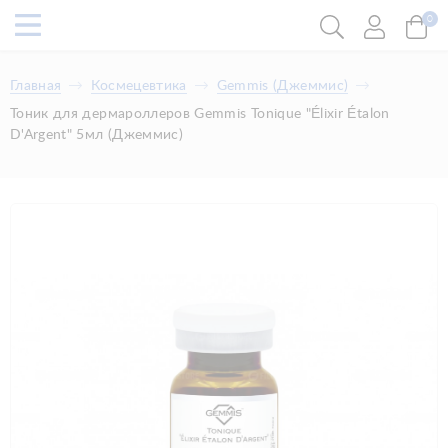
0
Главная
Космецевтика
​Gemmis (Джеммис)
Тоник для дермароллеров Gemmis Tonique "Élixir Étalon
D'Argent" 5мл (Джеммис)