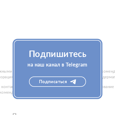
Подпишитесь
на наш канал в Telegram
ежными движениями до полного впитывания. Также рекомен
рация, ионофорез, ультразвук, лазер, дермароллер и дерма
Подписаться
 контакта с глазами. Немедленно прекратить использование
екомендованном способе применения.