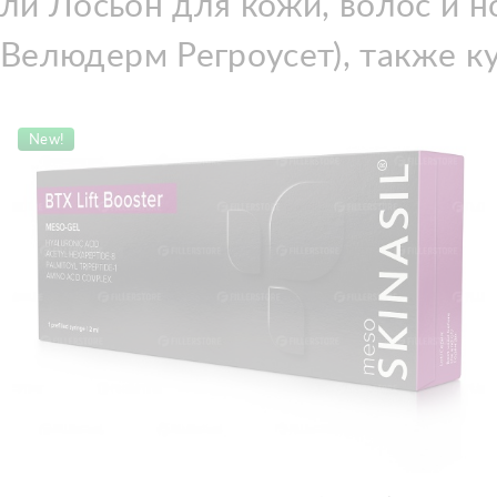
ели Лосьон для кожи, волос 
(Велюдерм Регроусет), также к
New!