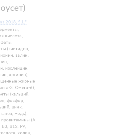
оусет)
s 2018, S.L."
ерменты,
ая кислота,
ьфаты,
ты (гистидин,
ионин, валин,
нин,
н, изолейцин,
нин, аргинин),
ыщенные жирные
ега-3, Омега-6),
нты (кальций,
ен, фосфор,
ьций, цинк,
ганец, медь),
 провитамины (А,
, В3, В12, РР,
ислота, холин,