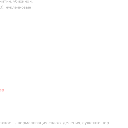
нитин, убихинон,
0), нуклеиновые
ор
рхность, нормализация салоотделения, сужение пор.