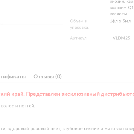
инозин, кар
коэнзим Q1
кислоты.
Объем и
1фл х 5мл
упаковка:
Артикул:
VLDM25
ртификаты
Отзывы (0)
ский край. Представлен эксклюзивный дистрибьют
волос и ногтей.
и, здоровый розовый цвет, глубокое сияние и матовая пове