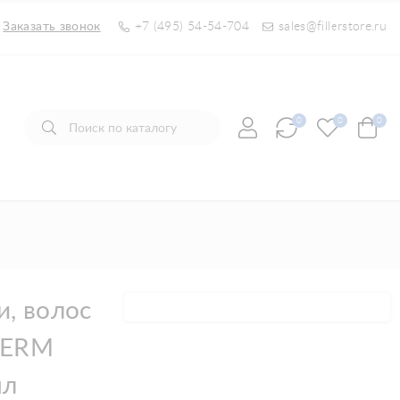
Заказать звонок
+7 (495) 54-54-704
sales@fillerstore.ru
0
0
0
и, волос
DERM
мл