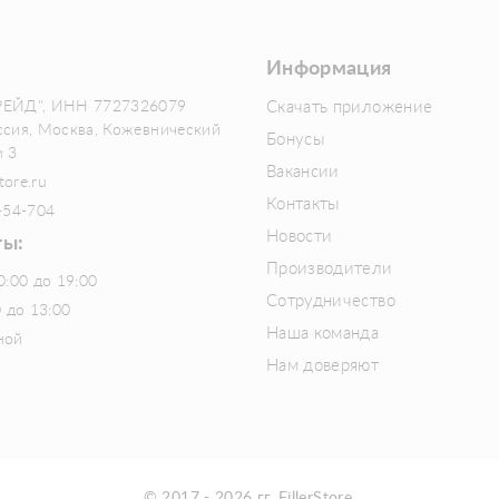
Информация
РЕЙД", ИНН 7727326079
Скачать приложение
ссия, Москва, Кожевнический
Бонусы
м 3
Вакансии
tore.ru
Контакты
-54-704
Новости
ты:
Производители
0:00 до 19:00
Сотрудничество
0 до 13:00
Наша команда
ной
Нам доверяют
© 2017 - 2026 гг. FillerStore.