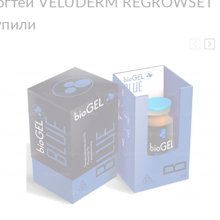
и ногтей VELUDERM REGROWSET
упили